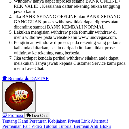
Withdraw hanya dapat diproses selama BANK ONLINE /
REK VALID , Kesalahan daftar rekening bukan tanggung
jawab kami
Jika BANK SEDANG OFFLINE atau BANK SEDANG
GANGGUAN proses withdraw tidak dapat diproses atau
dipending sampai BANK KEMBALI NORMAL.
Lakukan mengisian withdraw pada formulir withdraw di
menu withdraw pada website kami www.unovegas.com.
Pengiriman withdraw diproses pada rekening yang pertama
kali anda daftarkan, selain daripada itu kami tidak proses
withdraw ke rekening yang berbeda.
Jika terdapat kendala perihal withdraw silakan anda dapat
melakukan Tanya jawab kepada Customer Service kami pada
menu Live Chat.
Beranda
DAFTAR
Promosi
Live Chat
Tentang Kami
Peraturan
Kebijakan Privasi
Link Alternatif
Permainan Fair
Video Tutorial
Tutorial Bermain
Anti-Blokir