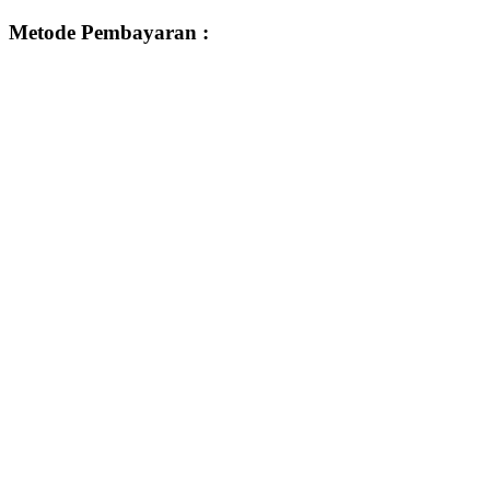
Metode Pembayaran :