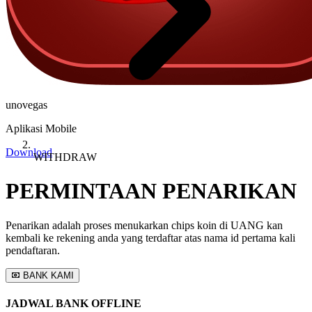
unovegas
Aplikasi Mobile
Download
WITHDRAW
PERMINTAAN PENARIKAN
Penarikan adalah proses menukarkan chips koin di UANG kan
kembali ke rekening anda yang terdaftar atas nama id pertama kali
pendaftaran.
BANK KAMI
JADWAL BANK OFFLINE