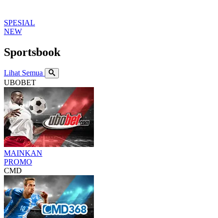
SPESIAL
NEW
Sportsbook
Lihat Semua
UBOBET
MAINKAN
PROMO
CMD