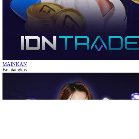
MAINKAN
Bolatangkas