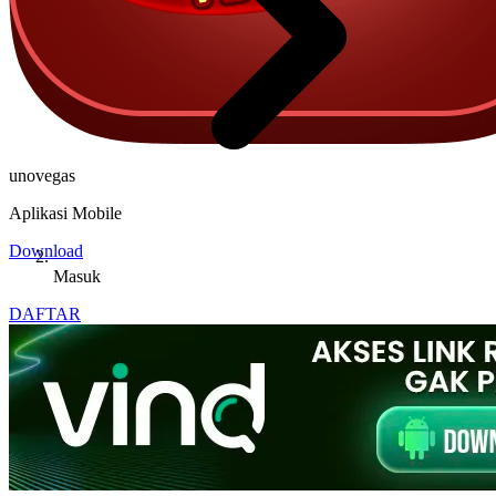
unovegas
Aplikasi Mobile
Download
Masuk
DAFTAR