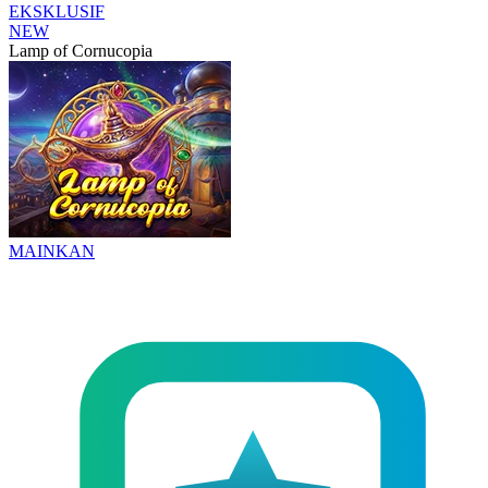
EKSKLUSIF
NEW
Lamp of Cornucopia
MAINKAN