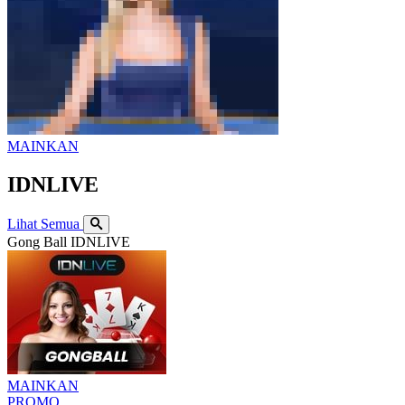
MAINKAN
IDNLIVE
Lihat Semua
Gong Ball IDNLIVE
MAINKAN
PROMO