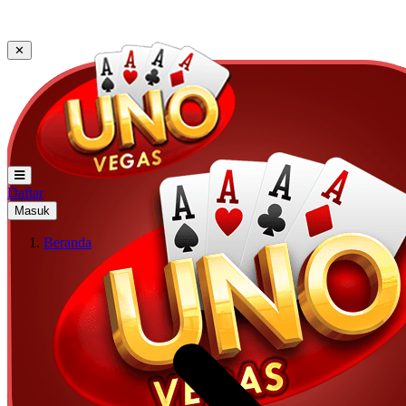
✕
Daftar
Masuk
Beranda