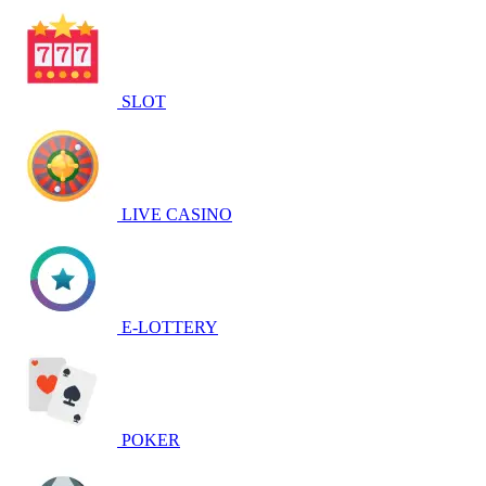
SLOT
LIVE CASINO
E-LOTTERY
POKER