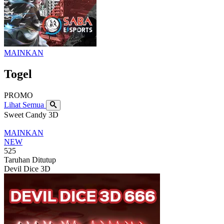
MAINKAN
Togel
PROMO
Lihat Semua
Sweet Candy 3D
MAINKAN
NEW
525
Taruhan Ditutup
Devil Dice 3D