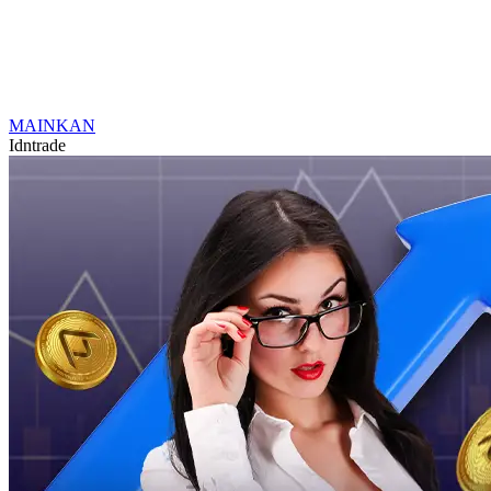
MAINKAN
Idntrade