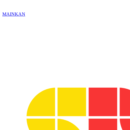
MAINKAN