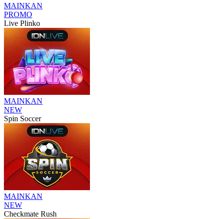
MAINKAN
PROMO
Live Plinko
MAINKAN
NEW
Spin Soccer
MAINKAN
NEW
Checkmate Rush