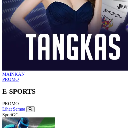
MAINKAN
PROMO
E-SPORTS
PROMO
Lihat Semua
SportGG