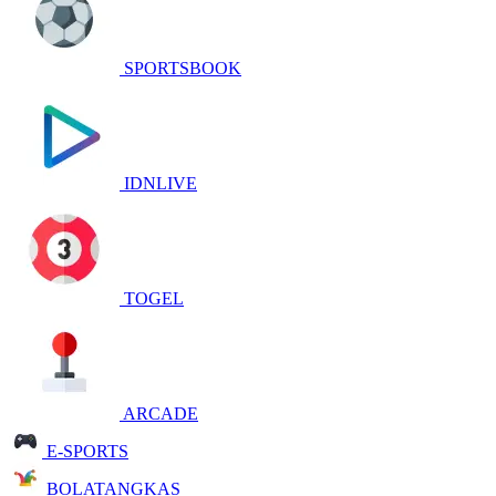
SPORTSBOOK
IDNLIVE
TOGEL
ARCADE
E-SPORTS
BOLATANGKAS