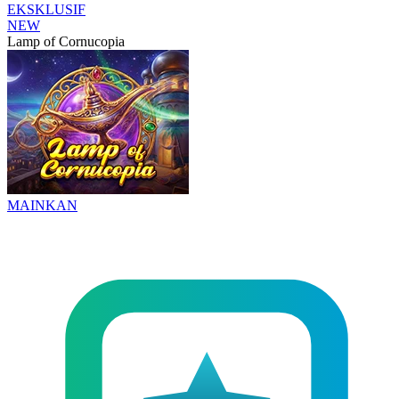
EKSKLUSIF
NEW
Lamp of Cornucopia
MAINKAN