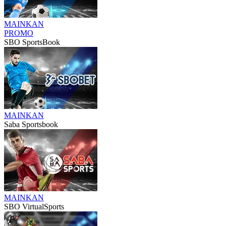
MAINKAN
PROMO
SBO SportsBook
MAINKAN
Saba Sportsbook
MAINKAN
SBO VirtualSports