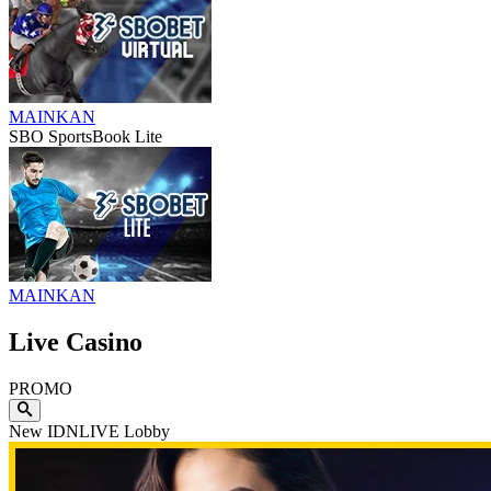
MAINKAN
SBO SportsBook Lite
MAINKAN
Live Casino
PROMO
New IDNLIVE Lobby