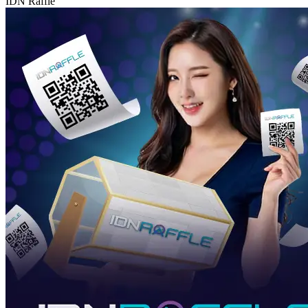
IDN Raffle