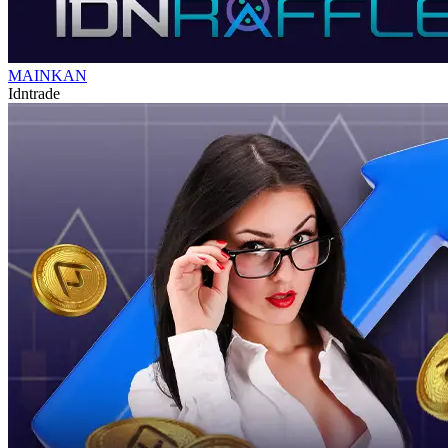
MAINKAN
Idntrade