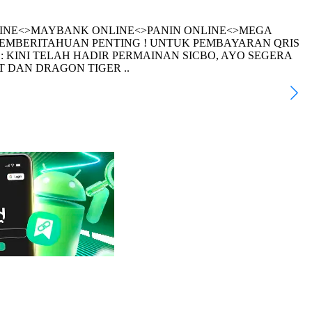
NLINE<>MAYBANK ONLINE<>PANIN ONLINE<>MEGA
EMBERITAHUAN PENTING ! UNTUK PEMBAYARAN QRIS
 : KINI TELAH HADIR PERMAINAN SICBO, AYO SEGERA
T DAN DRAGON TIGER ..