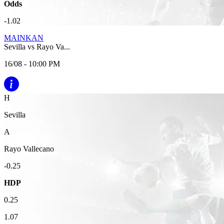
Odds
-1.02
MAINKAN
Sevilla vs Rayo Va...
16/08 - 10:00 PM
H
Sevilla
A
Rayo Vallecano
-0.25
HDP
0.25
1.07