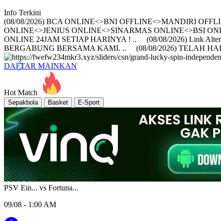
Info Terkini
(08/08/2026)
BCA ONLINE<>BNI OFFLINE<>MANDIRI OFF
ONLINE<>JENIUS ONLINE<>SINARMAS ONLINE<>BSI O
ONLINE 24JAM SETIAP HARINYA ! ..
(08/08/2026)
Link Alte
BERGABUNG BERSAMA KAMI. ..
(08/08/2026)
TELAH HA
DAFTAR
MAINKAN
Hot Match
Sepakbola
Basket
E-Sport
PSV Ein... vs Fortuna...
09/08 - 1:00 AM