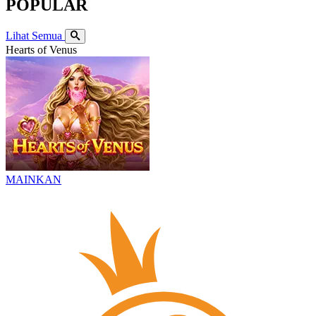
POPULAR
Lihat Semua
Hearts of Venus
MAINKAN