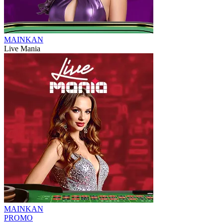
MAINKAN
Live Mania
MAINKAN
PROMO