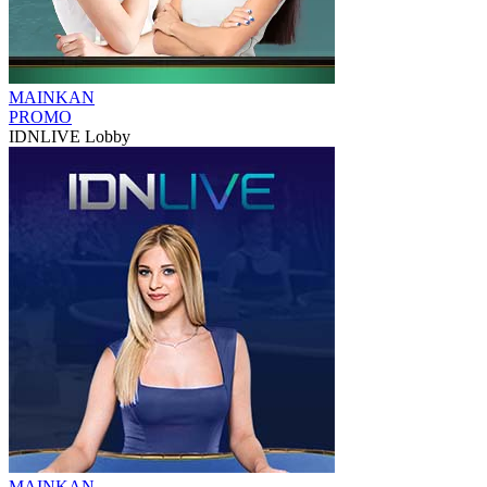
MAINKAN
PROMO
IDNLIVE Lobby
MAINKAN