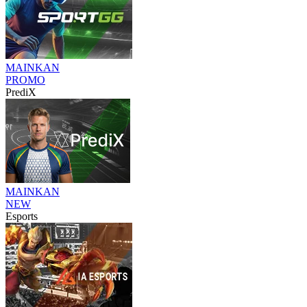
MAINKAN
PROMO
PrediX
MAINKAN
NEW
Esports