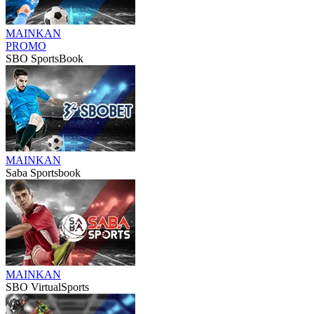
MAINKAN
PROMO
SBO SportsBook
MAINKAN
Saba Sportsbook
MAINKAN
SBO VirtualSports