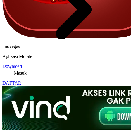
unovegas
Aplikasi Mobile
Download
Masuk
DAFTAR