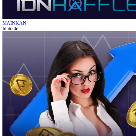
MAINKAN
Idntrade