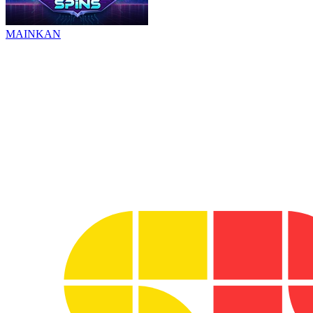
MAINKAN