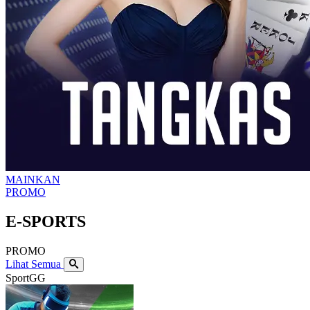
MAINKAN
PROMO
E-SPORTS
PROMO
Lihat Semua
SportGG