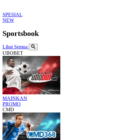
SPESIAL
NEW
Sportsbook
Lihat Semua
UBOBET
MAINKAN
PROMO
CMD