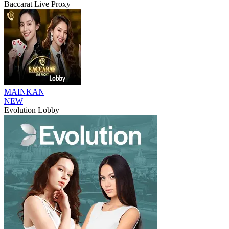
Baccarat Live Proxy
MAINKAN
NEW
Evolution Lobby