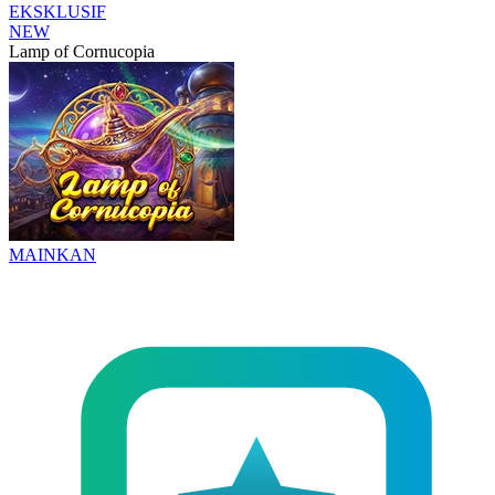
EKSKLUSIF
NEW
Lamp of Cornucopia
MAINKAN