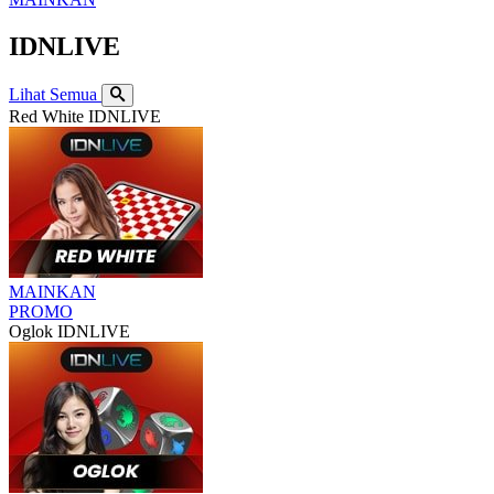
IDNLIVE
Lihat Semua
Red White IDNLIVE
MAINKAN
PROMO
Oglok IDNLIVE