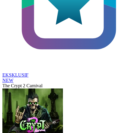
EKSKLUSIF
NEW
The Crypt 2 Carnival