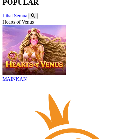
POPULAR
Lihat Semua
Hearts of Venus
MAINKAN