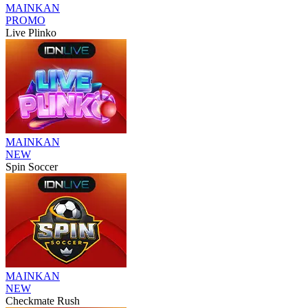
MAINKAN
PROMO
Live Plinko
MAINKAN
NEW
Spin Soccer
MAINKAN
NEW
Checkmate Rush