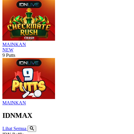
MAINKAN
NEW
9 Putts
MAINKAN
IDNMAX
Lihat Semua