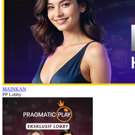
MAINKAN
PP Lobby