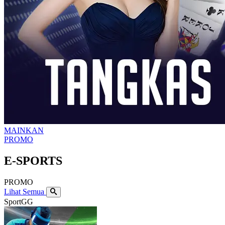
MAINKAN
PROMO
E-SPORTS
PROMO
Lihat Semua
SportGG