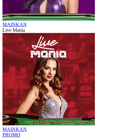
MAINKAN
Live Mania
MAINKAN
PROMO