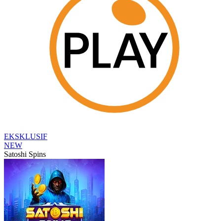
EKSKLUSIF
NEW
Satoshi Spins