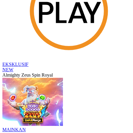
EKSKLUSIF
NEW
Almighty Zeus Spin Royal
MAINKAN