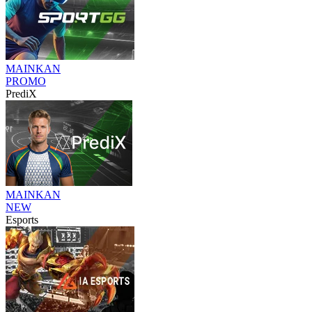
MAINKAN
PROMO
PrediX
MAINKAN
NEW
Esports