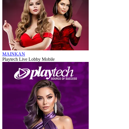
MAINKAN
Playtech Live Lobby Mobile