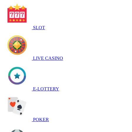
SLOT
LIVE CASINO
E-LOTTERY
POKER