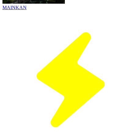
MAINKAN