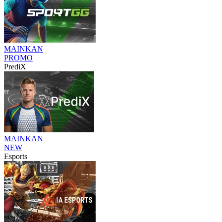
MAINKAN
PROMO
PrediX
MAINKAN
NEW
Esports