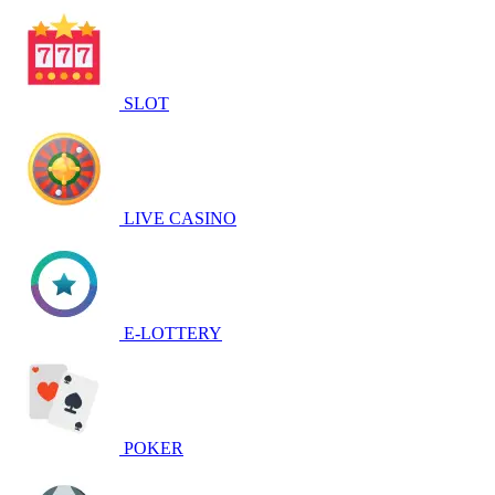
SLOT
LIVE CASINO
E-LOTTERY
POKER