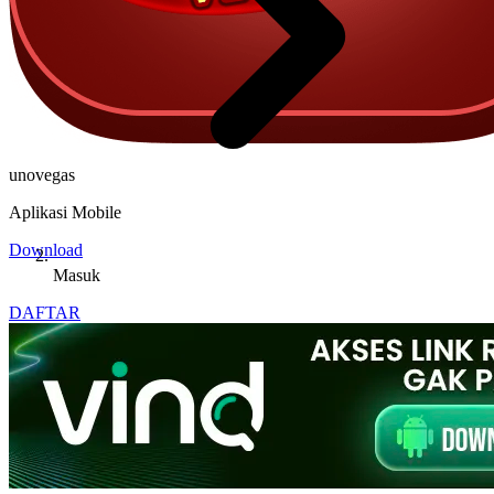
unovegas
Aplikasi Mobile
Download
Masuk
DAFTAR