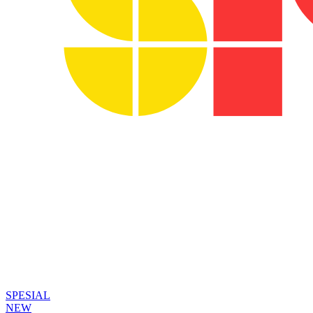
SPESIAL
NEW