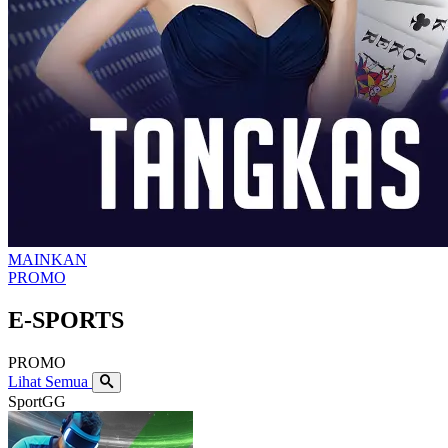
MAINKAN
PROMO
E-SPORTS
PROMO
Lihat Semua
SportGG