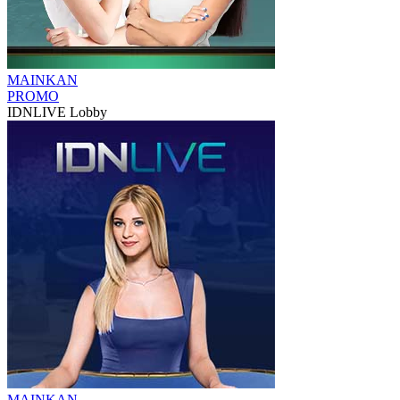
MAINKAN
PROMO
IDNLIVE Lobby
MAINKAN