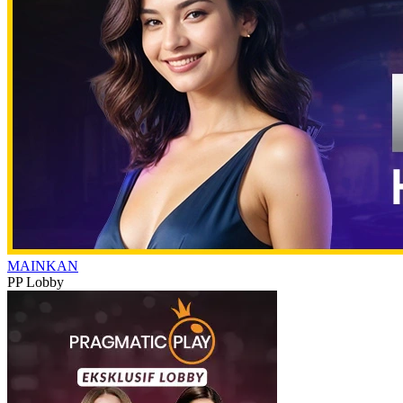
MAINKAN
PP Lobby