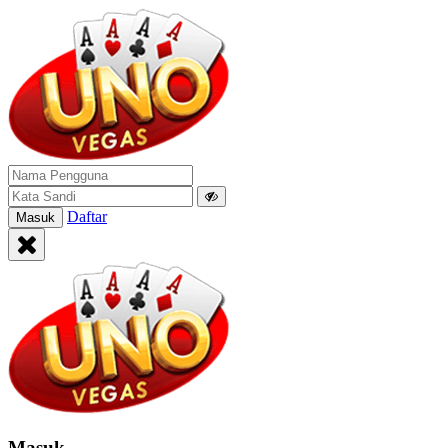
Daftar
Masuk
Masuk