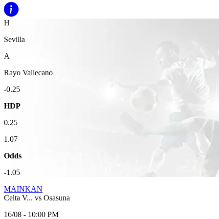
H
Sevilla
A
Rayo Vallecano
-0.25
HDP
0.25
1.07
Odds
-1.05
MAINKAN
Celta V... vs Osasuna
16/08 - 10:00 PM