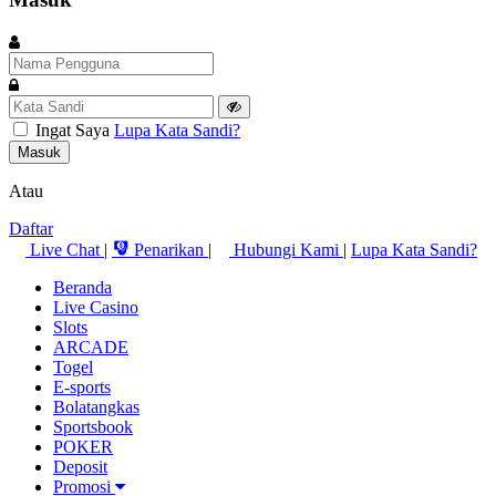
Ingat Saya
Lupa Kata Sandi?
Masuk
Atau
Daftar
Live Chat
|
Penarikan
|
Hubungi Kami
|
Lupa Kata Sandi?
Beranda
Live Casino
Slots
ARCADE
Togel
E-sports
Bolatangkas
Sportsbook
POKER
Deposit
Promosi