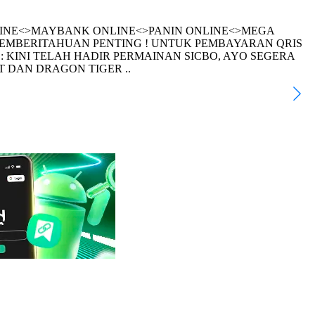
NLINE<>MAYBANK ONLINE<>PANIN ONLINE<>MEGA
EMBERITAHUAN PENTING ! UNTUK PEMBAYARAN QRIS
 : KINI TELAH HADIR PERMAINAN SICBO, AYO SEGERA
T DAN DRAGON TIGER ..