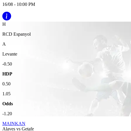
16/08 - 10:00 PM
H
RCD Espanyol
A
Levante
-0.50
HDP
0.50
1.05
Odds
-1.20
MAINKAN
Alaves vs Getafe