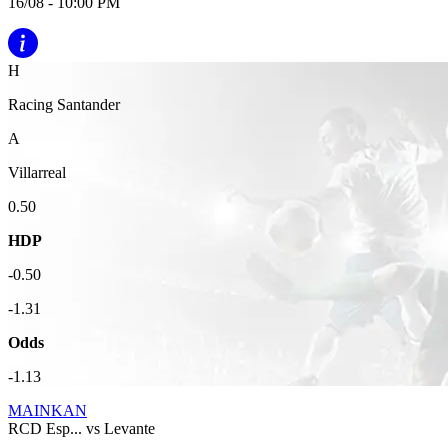
16/08 - 10:00 PM
H
Racing Santander
A
Villarreal
0.50
HDP
-0.50
-1.31
Odds
-1.13
MAINKAN
RCD Esp... vs Levante